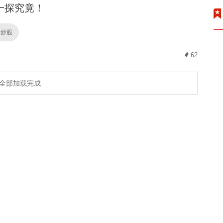
一探究竟！
资炒股
62
全部加载完成