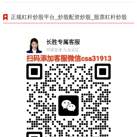
正规杠杆炒股平台_炒股配资炒股_股票杠杆炒股