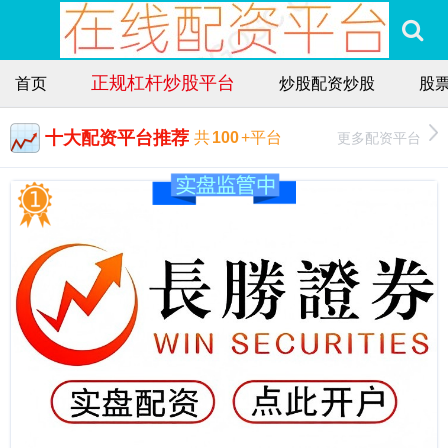
正规杠杆炒股平台
首页
炒股配资炒股
股
十大配资平台推荐
更多配资平台
共
100
+平台