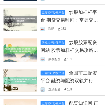
炒股加杠杆平
正规杠杆炒股平台
台 期货交易时间：掌握交易
时机，赢在起跑线
涨吧
163
炒股股票配资
正规杠杆炒股平台
网站 股票加杠杆交易攻略：
利息计算方法详解，轻松掌
象泰配资
161
握资金成本！
全国前三配资
正规杠杆炒股平台
平台 融资与配资双轨并行：
揭秘高效资金运作策略
迷涂配资
139
配资知识网 正
正规杠杆炒股平台