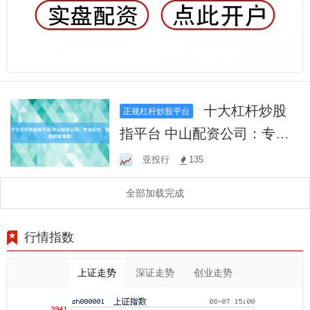
十大杠杆炒股
正规杠杆炒股平台
指平台 中山配资公司：专业
杠杆，助您财富增值！
亚投行
135
全部加载完成
行情指数
上证走势
深证走势
创业走势