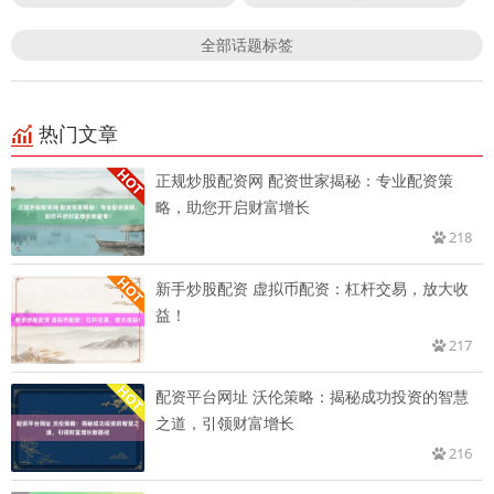
全部话题标签
热门文章
正规炒股配资网 配资世家揭秘：专业配资策
略，助您开启财富增长
218
新手炒股配资 虚拟币配资：杠杆交易，放大收
益！
217
配资平台网址 沃伦策略：揭秘成功投资的智慧
之道，引领财富增长
216