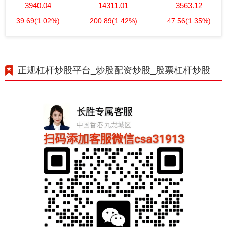
3940.04
14311.01
3563.12
39.69
(1.02%)
200.89
(1.42%)
47.56
(1.35%)
正规杠杆炒股平台_炒股配资炒股_股票杠杆炒股