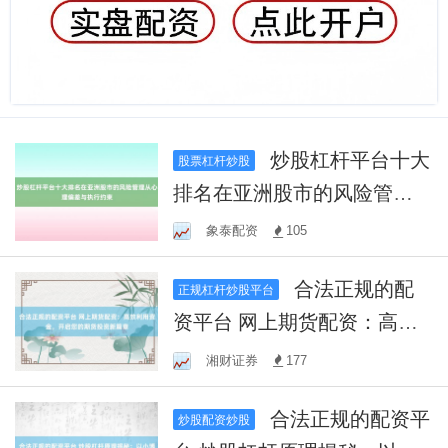
炒股杠杆平台十大
股票杠杆炒股
排名在亚洲股市的风险管理
从心理偏差与执行约束
象泰配资
105
合法正规的配
正规杠杆炒股平台
资平台 网上期货配资：高效
利用资金，开启您的期货投
湘财证券
177
资新篇章
合法正规的配资平
炒股配资炒股