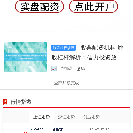
股票配资机构 炒
股票杠杆炒股
股杠杆解析：借力投资放大
收益，风险与机遇并存
帮操盘
83
全部加载完成
行情指数
上证走势
深证走势
创业走势