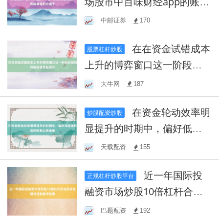
场股市中百味财经app的账户
风险等级划分基于
中邮证券
170
在在资金试错成本
股票杠杆炒股
上升的博弈窗口这一阶段阶
段如何用好按月配资开
大牛网
187
在资金轮动效率明
炒股配资炒股
显提升的时期中，偏好低流
动性品种的耐心资金使
天载配资
155
近一年国际投
正规杠杆炒股平台
融资市场炒股10倍杠杆合法
的资金属性匹配度评估围
巴题配资
192