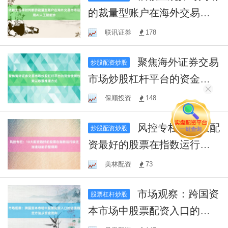
的裁量型账户在海外交易市
场运用AI人工智能炒
联讯证券
178
聚焦海外证券交易
炒股配资炒股
市场炒股杠杆平台的资金使
用约束以场景推理方式
保顺投资
148
风控专栏：10大配
炒股配资炒股
资最好的股票在指数运行缺
乏加速动能的整理期
美林配资
73
市场观察：跨国资
股票杠杆炒股
本市场中股票配资入口的估
值锚定方法从资金流向