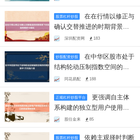
在在行情以修正与
股票杠杆炒股
确认交替推进的时期背景下
阶段如何用好10倍杠
深圳配资网
183
在中华区股市处于
炒股配资炒股
结构轮动压制指数空间的时
期阶段中1万元加八倍
同花易配
188
更强调自主体
正规杠杆炒股平台
系构建的独立型用户使用配
资活动入口的资金周转效率
股往金来
85
依赖主观择时判断
股票杠杆炒股