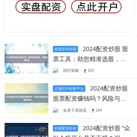
2024配资炒股 股
股票杠杆炒股
票工具：助您精准选股，把
握投资先机
国尚策略
103
2024配资炒股
正规杠杆炒股平台
股票配资赚钱吗？风险与收
益并存，谨慎选择！
金巷子易操盘
144
2024配资炒股 “众
炒股配资炒股