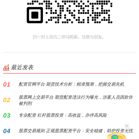
最近发表
01
配资官网平台 期货技术分析：精准预测，把握交易先机
股票网上交易平台 期货配资违法行为曝光，涉案人员因欺诈
02
被判刑
03
专业配资 杠杆股票投资：高收益，亦伴高风险
04
股票交易规则 正规股票配资平台：安全稳健，助您投资无忧