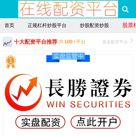
股票
首页
正规杠杆炒股平台
炒股配资炒股
十大配资平台推荐
更多配资平台
共
100
+平台