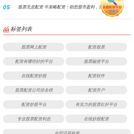
05
股票无息配资 牛策略配资：助您股市盈利，策略致胜！
标签列表
股票网上配资
配资股票
配资有哪些好的平台
股票融资平台
在线配资炒股
配资软件
股票配资公司排名榜
配资开户
配资炒股平台
有实力的股票杠杆平台
专业股票配资利息
在线炒股配资
全部话题标签