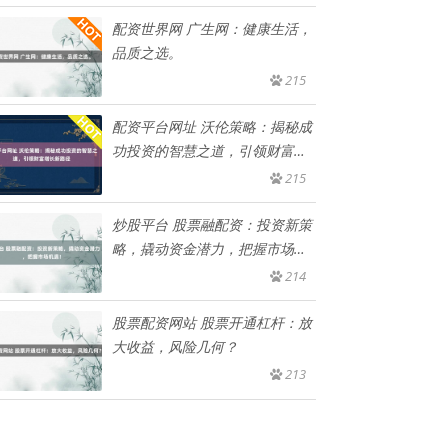
配资世界网 广生网：健康生活，
品质之选。
215
配资平台网址 沃伦策略：揭秘成
功投资的智慧之道，引领财富增
长
215
炒股平台 股票融配资：投资新策
略，撬动资金潜力，把握市场机
遇
214
股票配资网站 股票开通杠杆：放
大收益，风险几何？
213