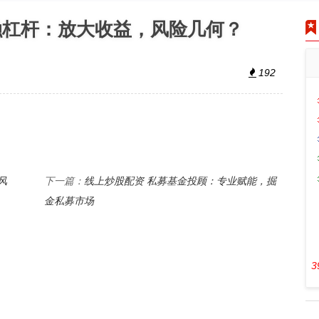
融杠杆：放大收益，风险几何？
192
风
线上炒股配资 私募基金投顾：专业赋能，掘
下一篇：
金私募市场
3