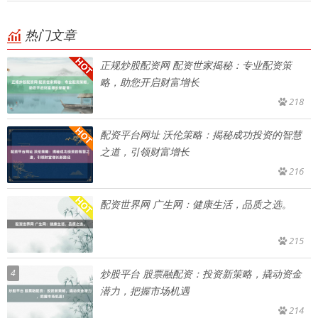
热门文章
正规炒股配资网 配资世家揭秘：专业配资策
略，助您开启财富增长
218
配资平台网址 沃伦策略：揭秘成功投资的智慧
之道，引领财富增长
216
配资世界网 广生网：健康生活，品质之选。
215
4
炒股平台 股票融配资：投资新策略，撬动资金
潜力，把握市场机遇
214