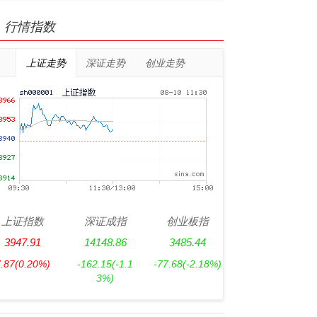
行情指数
上证走势
深证走势
创业走势
上证指数
深证成指
创业板指
3947.91
14148.86
3485.44
7.87
(0.20%)
-162.15
(-1.1
-77.68
(-2.18%)
3%)