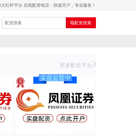
加大杠杆平台 在线配资电话：快速开户，专业服务！
配资搜索
更多配资平台