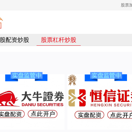
股票
股配资炒股
股票杠杆炒股