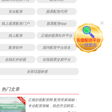
安全配资
股票配资代理
线上股票配资门户
股票配资app
线上配资
正规的股票杠杆平台
配资软件
国内配资平台排名
在线杠杆炒股
在线股票交易平台
全部话题标签
热门文章
正规炒股配资网 配资世家揭秘：
专业配资策略，助您开启财富增
长