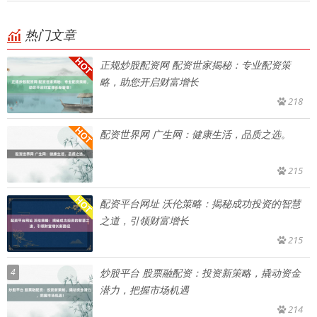
热门文章
正规炒股配资网 配资世家揭秘：专业配资策
略，助您开启财富增长
218
配资世界网 广生网：健康生活，品质之选。
215
配资平台网址 沃伦策略：揭秘成功投资的智慧
之道，引领财富增长
215
4
炒股平台 股票融配资：投资新策略，撬动资金
潜力，把握市场机遇
214