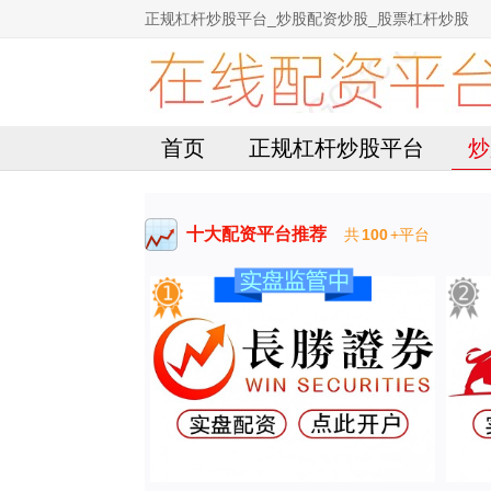
正规杠杆炒股平台_炒股配资炒股_股票杠杆炒股
首页
正规杠杆炒股平台
炒
十大配资平台推荐
共
100
+平台