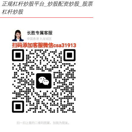
正规杠杆炒股平台_炒股配资炒股_股票
杠杆炒股