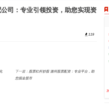
配公司：专业引领投资，助您实现资
119
化
股票杠杆炒股 滁州股票配资：专业平台，助
下一篇：
您掘金股市
3