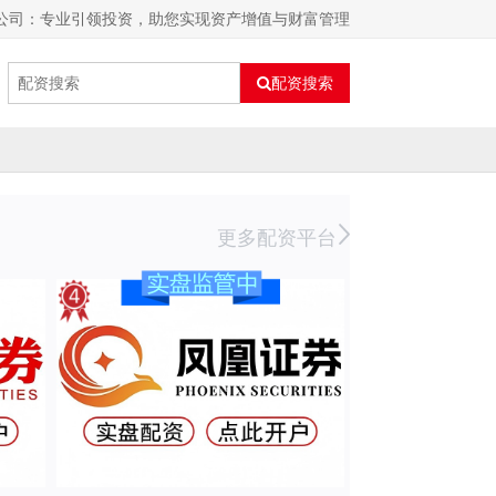
配公司：专业引领投资，助您实现资产增值与财富管理
配资搜索
更多配资平台